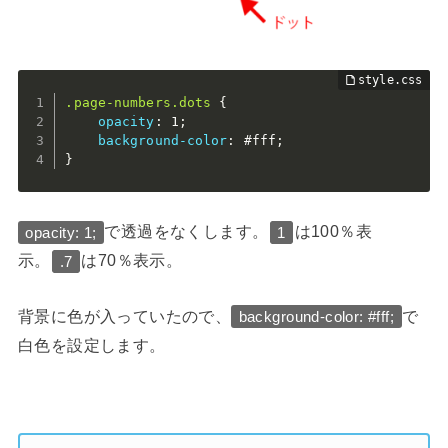
.page-numbers.dots
{
opacity
:
 1
;
background-color
:
 #fff
;
}
で透過をなくします。
は100％表
opacity: 1;
1
示。
は70％表示。
.7
背景に色が入っていたので、
で
background-color: #fff;
白色を設定します。