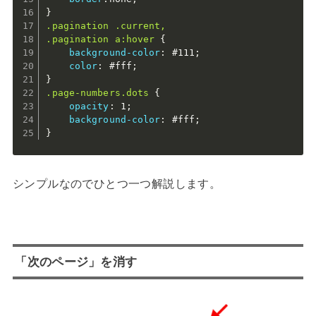
}
.pagination .current,

.pagination a:hover
{
background-color
:
 #111
;
color
:
 #fff
;
}
.page-numbers.dots
{
opacity
:
 1
;
background-color
:
 #fff
;
}
シンプルなのでひとつ一つ解説します。
「次のページ」を消す