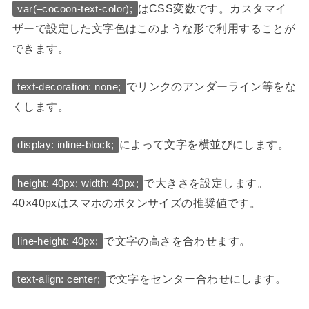
はCSS変数です。カスタマイ
var(–cocoon-text-color);
ザーで設定した文字色はこのような形で利用することが
できます。
でリンクのアンダーライン等をな
text-decoration: none;
くします。
によって文字を横並びにします。
display: inline-block;
で大きさを設定します。
height: 40px; width: 40px;
40×40pxはスマホのボタンサイズの推奨値です。
で文字の高さを合わせます。
line-height: 40px;
で文字をセンター合わせにします。
text-align: center;