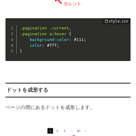
.pagination .current,

.pagination a:hover
{
background-color
:
 #111
;
color
:
 #fff
;
}
ドットを成形する
ページの間にあるドットを成形します。