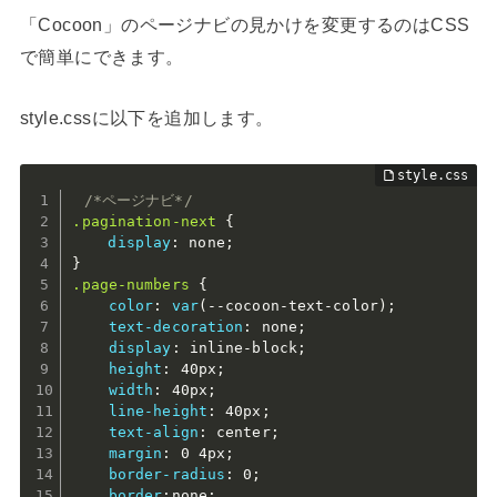
「Cocoon」のページナビの見かけを変更するのはCSS
で簡単にできます。
style.cssに以下を追加します。
/*ページナビ*/
.pagination-next
{
display
:
 none
;
}
.page-numbers
{
color
:
var
(
--cocoon-text-color
)
;
text-decoration
:
 none
;
display
:
 inline-block
;
height
:
 40px
;
width
:
 40px
;
line-height
:
 40px
;
text-align
:
 center
;
margin
:
 0 4px
;
border-radius
:
 0
;
border
:
none
;