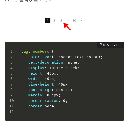
.page-numbers
{
color
:
var
(
--cocoon-text-color
)
;
text-decoration
:
 none
;
display
:
 inline-block
;
height
:
 40px
;
width
:
 40px
;
line-height
:
 40px
;
text-align
:
 center
;
margin
:
 0 4px
;
border-radius
:
 0
;
border
:
none
;
}