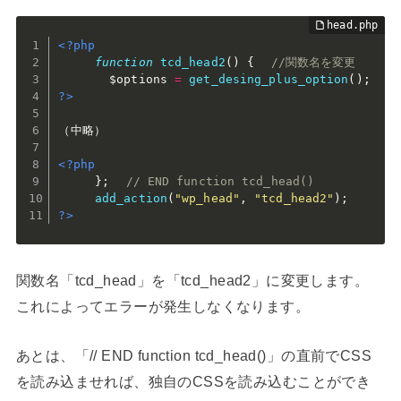
<?php
function
tcd_head2
(
)
{
//関数名を変更
$options
=
get_desing_plus_option
(
)
;
?>
（中略）

<?php
}
;
// END function tcd_head()
add_action
(
"wp_head"
,
"tcd_head2"
)
;
?>
関数名「tcd_head」を「tcd_head2」に変更します。
これによってエラーが発生しなくなります。
あとは、「// END function tcd_head()」の直前でCSS
を読み込ませれば、独自のCSSを読み込むことができ