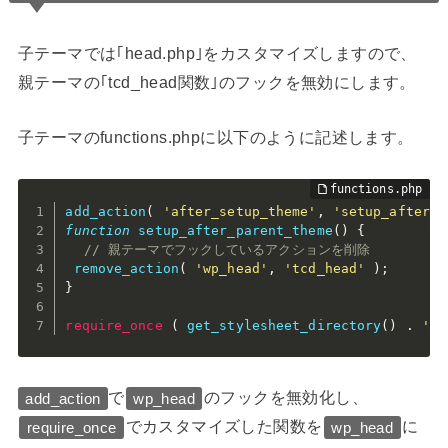
子テーマでは｢head.php｣をカスタマイズしますので、
親テーマの｢tcd_head関数｣のフックを無効にします。
子テーマのfunctions.phpに以下のように記述します。
add_action
(
'after_setup_theme'
,
'setup_after_p
function
setup_after_parent_theme
(
)
{
// 親テーマでフックしているアクションを削除
remove_action
(
'wp_head'
,
'tcd_head'
)
;
}
require_once
(
get_stylesheet_directory
(
)
.
'/f
で
のフックを無効化し、
add_action
wp_head
でカスタマイズした関数を
に
require_once
wp_head