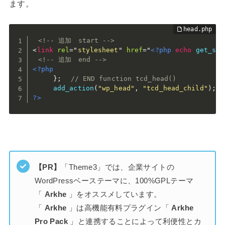
ます。
<!-- 追加　start -->
<
link
rel
=
"
stylesheet
"
href
=
"
<?php
echo
get_sty
<!-- 追加　end -->
<?php
}
;
// END function tcd_head()
add_action
(
"wp_head"
,
"tcd_head_child"
)
;
?>
【PR】
「Theme3」では、企業サイトの
WordPressベーステーマに、100%GPLテーマ
「
Arkhe
」をオススメしています。
「
Arkhe
」は高機能有料プラグイン「
Arkhe
Pro Pack
」と連携することによって利便性とカ