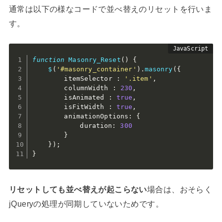
通常は以下の様なコードで並べ替えのリセットを行いま
す。
function
Masonry_Reset
(
)
{
$
(
'#masonry_container'
)
.
masonry
(
{
		itemSelector 
:
'.item'
,
		columnWidth 
:
230
,
		isAnimated 
:
true
,
		isFitWidth 
:
true
,
		animationOptions
:
{
			duration
:
300
}
}
)
;
}
リセットしても並べ替えが起こらない
場合は、おそらく
jQueryの処理が同期していないためです。