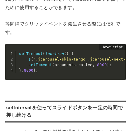
ために使用することができます。
等間隔でクリックイベントを発生させる際には便利で
す。
setTimeout
(
function
(
)
{
$
(
".jcarousel-skin-tango .jcarousel-next-ho
setTimeout
(
arguments
.
callee
,
8000
)
;
}
,
8000
)
;
setIntervalを使ってスライドボタンを一定の時間で
押し続ける