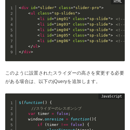
<
div
id
=
"
slider
"
class
=
"
slider-pro
"
>
<
ul
class
=
"
sp-slides
"
>
<
li
id
=
"
img01
"
class
=
"
sp-slide
"
>
<!-- <
<
li
id
=
"
img03
"
class
=
"
sp-slide
"
>
<!-- <
<
li
id
=
"
img04
"
class
=
"
sp-slide
"
>
<!-- <
<
li
id
=
"
img05
"
class
=
"
sp-slide
"
>
<!-- <
<
li
id
=
"
img06
"
class
=
"
sp-slide
"
>
<!-- <
</
ul
>
</
div
>
このように設置されたスライダーの高さを変更する必要
がある場合は、以下のjQueryを追加します。
$
(
function
(
)
{
//スライダーのレスポンシブ
var
 timer 
=
false
;
	window
.
onresize
=
function
(
)
{
if
(
timer 
!==
false
)
{