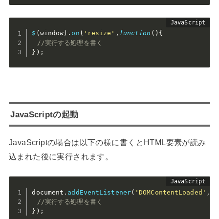
$
(
window
)
.
on
(
'resize'
,
function
(
)
{
//実行する処理を書く
}
)
;
JavaScriptの起動
JavaScriptの場合は以下の様に書くとHTML要素が読み
込まれた後に実行されます。
document
.
addEventListener
(
'DOMContentLoaded'
,
f
//実行する処理を書く
}
)
;