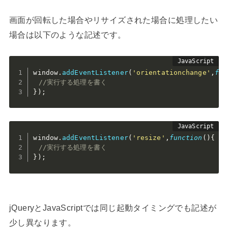
画面が回転した場合やリサイズされた場合に処理したい
場合は以下のような記述です。
window
.
addEventListener
(
'orientationchange'
,
fun
//実行する処理を書く
}
)
;
window
.
addEventListener
(
'resize'
,
function
(
)
{
//実行する処理を書く
}
)
;
jQueryとJavaScriptでは同じ起動タイミングでも記述が
少し異なります。