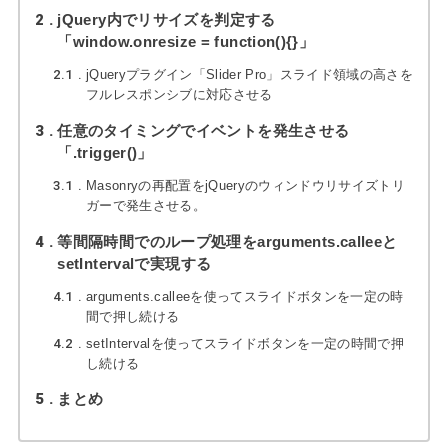
2
jQuery内でリサイズを判定する
「window.onresize = function(){}」
2.1
jQueryプラグイン「Slider Pro」スライド領域の高さを
フルレスポンシブに対応させる
3
任意のタイミングでイベントを発生させる
「.trigger()」
3.1
Masonryの再配置をjQueryのウィンドウリサイズトリ
ガーで発生させる。
4
等間隔時間でのループ処理をarguments.calleeと
setIntervalで実現する
4.1
arguments.calleeを使ってスライドボタンを一定の時
間で押し続ける
4.2
setIntervalを使ってスライドボタンを一定の時間で押
し続ける
5
まとめ