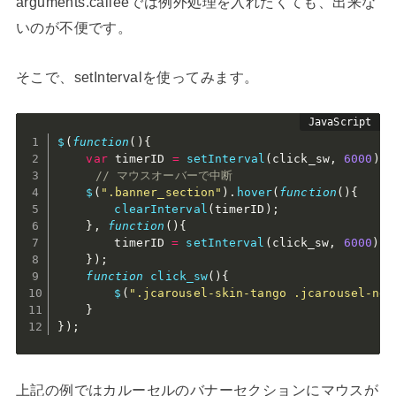
arguments.calleeでは例外処理を入れたくても、出来な
いのが不便です。
そこで、setIntervalを使ってみます。
$
(
function
(
)
{
var
 timerID 
=
setInterval
(
click_sw
,
6000
)
;
// マウスオーバーで中断
$
(
".banner_section"
)
.
hover
(
function
(
)
{
clearInterval
(
timerID
)
;
}
,
function
(
)
{
		timerID 
=
setInterval
(
click_sw
,
6000
)
;
}
)
;
function
click_sw
(
)
{
$
(
".jcarousel-skin-tango .jcarousel-nex
}
}
)
;
上記の例ではカルーセルのバナーセクションにマウスが