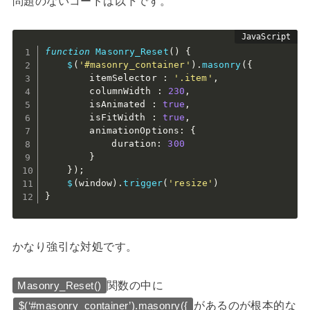
問題のないコードは以下です。
function
Masonry_Reset
(
)
{
$
(
'#masonry_container'
)
.
masonry
(
{
		itemSelector 
:
'.item'
,
		columnWidth 
:
230
,
		isAnimated 
:
true
,
		isFitWidth 
:
true
,
		animationOptions
:
{
			duration
:
300
}
}
)
;
$
(
window
)
.
trigger
(
'resize'
)
}
かなり強引な対処です。
関数の中に
Masonry_Reset()
があるのが根本的な
$(‘#masonry_container’).masonry({