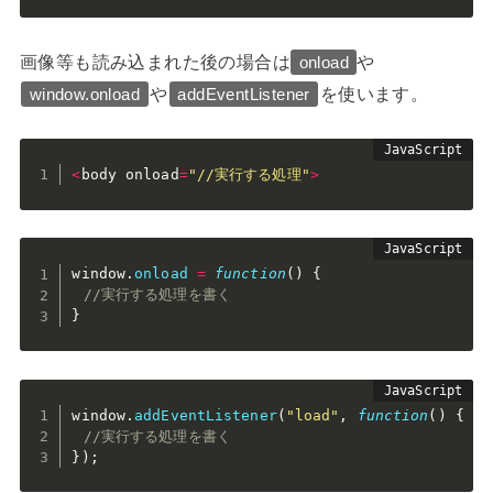
画像等も読み込まれた後の場合は
や
onload
や
を使います。
window.onload
addEventListener
<
body onload
=
"//実行する処理"
>
window
.
onload
=
function
(
)
{
//実行する処理を書く
}
window
.
addEventListener
(
"load"
,
function
(
)
{
//実行する処理を書く
}
)
;