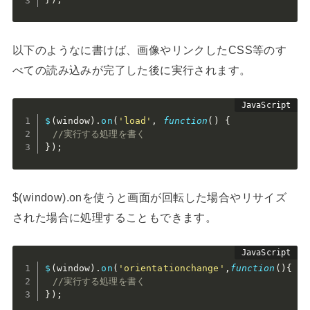
以下のようなに書けば、画像やリンクしたCSS等のす
べての読み込みが完了した後に実行されます。
$
(
window
)
.
on
(
'load'
,
function
(
)
{
//実行する処理を書く
}
)
;
$(window).onを使うと画面が回転した場合やリサイズ
された場合に処理することもできます。
$
(
window
)
.
on
(
'orientationchange'
,
function
(
)
{
//実行する処理を書く
}
)
;